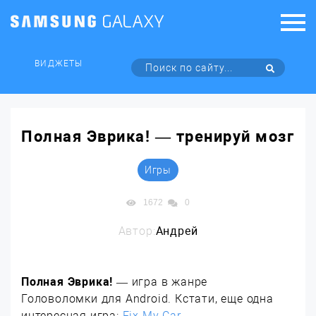
ВИДЖЕТЫ
Полная Эврика! — тренируй мозг
Игры
1672
0
Автор:
Андрей
Полная Эврика!
— игра в жанре
Головоломки для Android. Кстати, еще одна
интересная игра:
Fix My Car