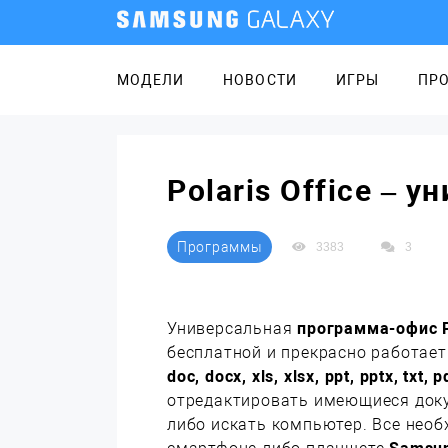
МОДЕЛИ
НОВОСТИ
ИГРЫ
ПР
Polaris Office – 
Программы
3383
3
Универсальная
программа-офис
бесплатной и прекрасно работае
doc, docx, xls, xlsx, ppt, pptx, txt, p
отредактировать имеющиеся доку
либо искать компьютер. Все нео