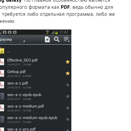
g Galaxy
. Но главной особенностью является
популярного формата как
PDF
, ведь обычно для
 требуется либо отдельная программа, либо же
жению.