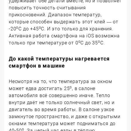
удерживает обе детали вместе, но и позволяет
повысить точность считывания
прикосновений. Диапазон температур,
которые способен выдержать этот клей — от
о
о
-20
C до +45
C. И это только для хранения.
Активная работа смартфона на iOS возможна
о
о
только при температуре от 0
C до 35
C.
До какой температуры нагревается
смартфон в машине
Несмотря на то, что температура за окном
о
может едва достигать 25
, в салоне
автомобиля всё совершенно иначе. Тепло
внутри даёт не только солнечный свет, но и
двигатель во время работы. В салоне узкое
замкнутое пространство, и даже с открытыми
окнами температура может подниматься до
о
40-50
. За целый час езды в тёплую