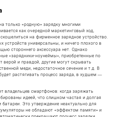
а
на только «родную» зарядку многими
ивается как очередной маркетинговый ход,
аскошелиться на фирменное зарядное устройство.
х устройств универсальны, и ничего плохого в
щью стороннего аксессуара нет. Однако
ные «зарядники-ноунеймы», приобретенные по
т верой и правдой, другие могут скрывать
ственной меди, недостаточное сечение и т.д. В
будет растягивать процесс заряда, в худшем —
ет владельцев смартфонов: когда заряжать
бированы идеей, что слишком частая и долгая
 батареи. Это утверждение неактуально для
аккумуляторы не обладают «эффектом памяти» и
автоматически прекращают процесс зарядки.