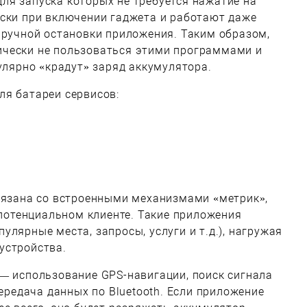
ля запуска которых не требуется нажатие на
ески при включении гаджета и работают даже
 ручной остановки приложения. Таким образом,
чески не пользоваться этими программами и
гулярно «крадут» заряд аккумулятора.
ля батареи сервисов:
связана со встроенными механизмами «метрик»,
о потенциальном клиенте. Такие приложения
лярные места, запросы, услуги и т.д.), нагружая
устройства.
— использование GPS-навигации, поиск сигнала
передача данных по Bluetooth. Если приложение