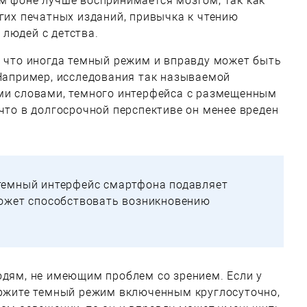
м фоне лучше воспринимается мозгом, так как
угих печатных изданий, привычка к чтению
людей с детства.
, что иногда темный режим и вправду может быть
 Например, исследования так называемой
ыми словами, темного интерфейса с размещенным
 что в долгосрочной перспективе он менее вреден
темный интерфейс смартфона подавляет
может способствовать возникновению
юдям, не имеющим проблем со зрением. Если у
держите темный режим включенным круглосуточно,