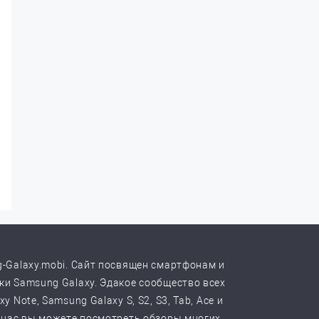
-Galaxy.mobi. Сайт посвящен смартфонам и
и Samsung Galaxy. Эдакое сообщество всех
y Note, Samsung Galaxy S, S2, S3, Tab, Ace и
 нас вы можете посмотреть обзоры многих