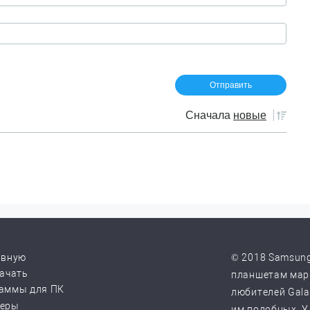
Сначала
новые
авную
© 2018 Samsung
качать
планшетам марк
аммы для ПК
любителей Galax
веры
им подобных. У