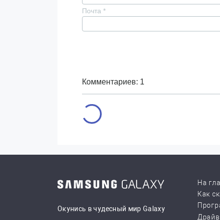
Почта
*
Комментариев: 1
На гл
Как с
Прогр
Окунись в чудесный мир Galaxy
Драй