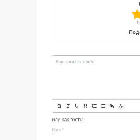
(
Под
или как гость:
Имя
*