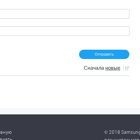
Сначала
новые
авную
© 2018 Samsung
качать