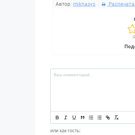
Автор:
mikhasys
Распечата
(
Под
или как гость: