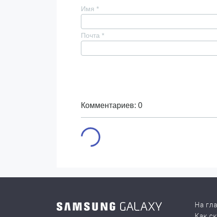
Имя
*
Почта
*
Комментариев: 0
На гл
Как с