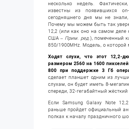
несколько недель.
Фактически,
известны из появившихся on-
сегодняшнего дня мы не знали,
Почему мы можем быть так увер
12,2 (или как оно на самом деле
США –
Прим. ред.
), помеченный 
850/1900MHz. Модель, о которой
Ходят слухи, что этот 12,2-
размером 2560 на 1600 пикселе
800 при поддержке 3 Гб опер
сделает планшет одним из лучших
слухам, он будет иметь 8-мегапи
спереди, 32-гегабайтный жёсткий д
Если Samsung Galaxy Note 12,2
раньше пройдет официальный ано
полках к началу праздничного шо