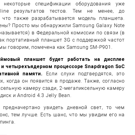
 некоторые спецификации оборудования уже
line результатов тестов. Тем не менее, до
 что также разрабатывается модель планшета.
ены? Просто мы обнаружили Samsung Galaxy Note
 называется) в Федеральной комиссии по связи (в
как портативный планшет 3G с поддержкой частот
 мы говорим, помечена как Samsung SM-P901.
дюймовый планшет будет работать на дисплее
й и четырехъядерном процессоре Snapdragon SoC
ативной памяти.
Если слухи подтвердятся, это
, когда он появится в продаже. Также, согласно
ксельную камеру сзади, 2-мегапиксельную камеру
иск и Android 4.3 Jelly Bean.
 предначертано увидеть дневной свет, то чем
нс, тем лучше. Есть шанс, что мы увидим его на
пинга.