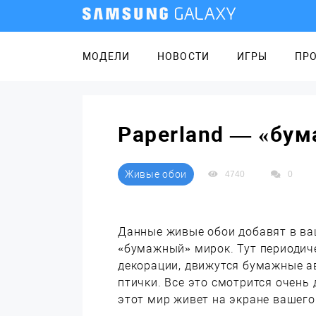
МОДЕЛИ
НОВОСТИ
ИГРЫ
ПР
Paperland — «бу
Живые обои
4740
0
Данные живые обои добавят в ва
«бумажный» мирок. Тут периодич
декорации, движутся бумажные а
птички. Все это смотрится очень
этот мир живет на экране вашег