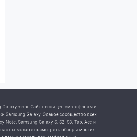
-Galaxy.mobi. Сайт посвящен смартфонам и
и Samsung Galaxy. Эдакое сообщество всех
y Note, Samsung Galaxy S, S2, S3, Tab, Ace и
 нас вы можете посмотреть обзоры многих