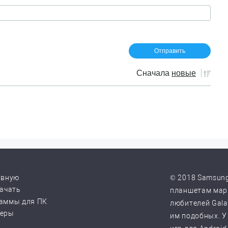
Сначала
новые
авную
© 2018 Samsung
качать
планшетам марк
аммы для ПК
любителей Galax
веры
им подобных. У