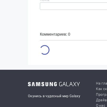
Комментариев: 0
На гл
Как с
Прогр
Окунись в чудесный мир Galaxy
Драй
О нас