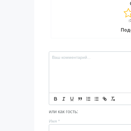
(
Под
или как гость:
Имя
*