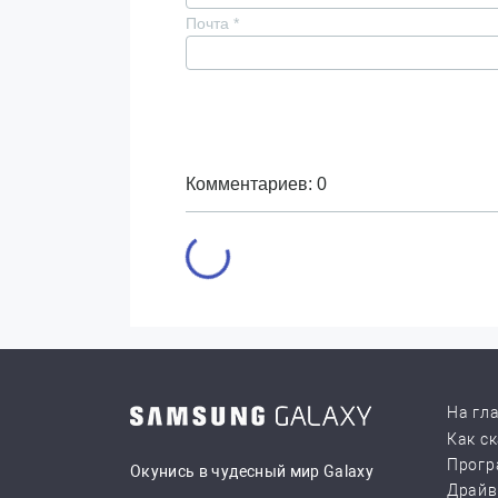
Почта
*
Комментариев: 0
На гл
Как с
Прогр
Окунись в чудесный мир Galaxy
Драй