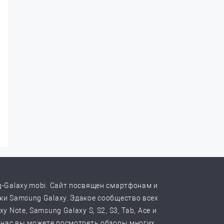
-Galaxy.mobi. Сайт посвящен смартфонам и
и Samsung Galaxy. Эдакое сообщество всех
y Note, Samsung Galaxy S, S2, S3, Tab, Ace и
 нас вы можете посмотреть обзоры многих