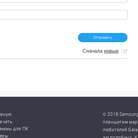
Сначала
новые
авную
© 2018 Samsung
качать
планшетам марк
аммы для ПК
любителей Galax
веры
им подобных. У