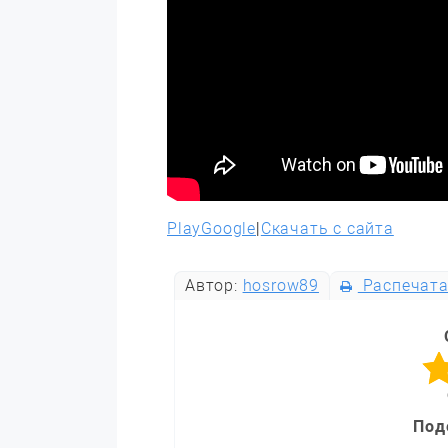
PlayGoogle
|
Скачать с сайта
Автор:
hosrow89
Распечата
Под