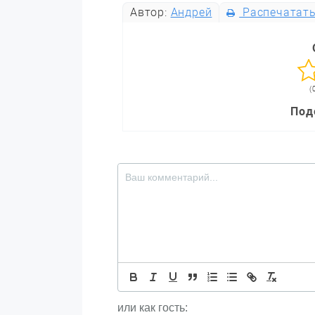
Автор:
Андрей
Распечатат
(
Под
или как гость: