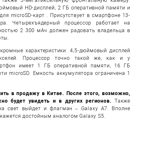
 также 5-мегапиксельную фронтальную камеру.
юймовый HD-дисплей, 2 ГБ оперативной памяти и
для microSD-карт . Присутствует в смартфоне 13-
ера. Четырехъядерный процессор работает на
мкостью 2 300 мАч должен радовать владельца в
оты.
скромные характеристики. 4,5-дюймовый дисплей
кселей. Процессор точно такой же, как и у
ртфон имеет 1 ГБ оперативной памяти, 16 ГБ
яти microSD. Емкость аккумулятора ограничена 1
ить в продажу в Китае. После этого, возможно,
но будет увидеть и в других регионов.
Также
 на свет выйдет и флагман – Galaxy A7. Вполне
окажется достойным аналогом Galaxy S5.