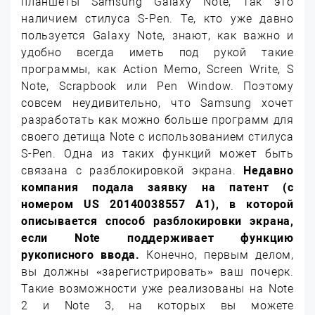
планшеты Samsung Galaxy Note, так это
наличием стилуса S-Pen. Те, кто уже давно
пользуется Galaxy Note, знают, как важно и
удобно всегда иметь под рукой такие
программы, как Action Memo, Screen Write, S
Note, Scrapbook или Pen Window. Поэтому
совсем неудивительно, что Samsung хочет
разработать как можно больше программ для
своего детища Note с использованием стилуса
S-Pen.
Одна из таких функций может быть
связана с разблокировкой экрана.
Недавно
компания подала заявку на патент (с
номером US 20140038557 A1), в которой
описывается способ разблокировки экрана,
если Note поддерживает функцию
рукописного ввода.
Конечно, первым делом,
вы должны «зарегистрировать» ваш почерк.
Такие возможности уже реализованы на Note
2 и Note 3, на которых вы можете