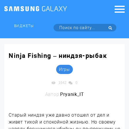
ВИДЖЕТЫ
Ninja Fishing – ниндзя-рыбак
Игры
1642
0
Автор:
Pryanik_IT
Старый ниндзя уже давно отошел от дел и
живет тихой и спокойной жизнью. Но своему
наряду бесшумного убийцы он по-прежнему не