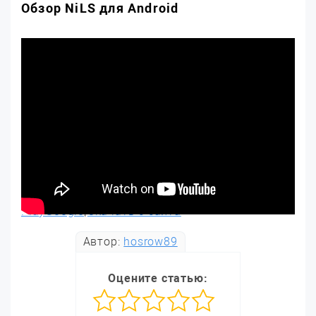
Обзор NiLS для Android
PlayGoogle
|
Скачать с сайта
Автор:
hosrow89
Оцените статью: