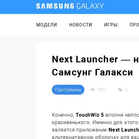
МОДЕЛИ
НОВОСТИ
ИГРЫ
ПР
Next Launcher — 
Самсунг Галакси
Программы
2574
6
Конечно,
TouchWiz 5
вполне непло
красивенького. Именно для этого
является приложение
Next Launch
альтернативную оболочку для ва