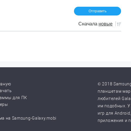
Сначала
новые
авную
© 2018 Samsung
качать
планшетам марк
аммы для ПК
любителей Galax
веры
им подобных. У
игр для Android
ма на Samsung-Galaxy.mobi
приложения и 