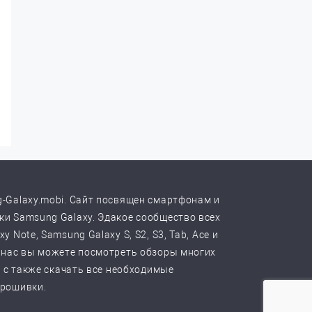
-Galaxy.mobi. Сайт посвящен смартфонам и
и Samsung Galaxy. Эдакое сообщество всех
y Note, Samsung Galaxy S, S2, S3, Tab, Ace и
 нас вы можете посмотреть обзоры многих
, с также скачать все необходимые
прошивки.