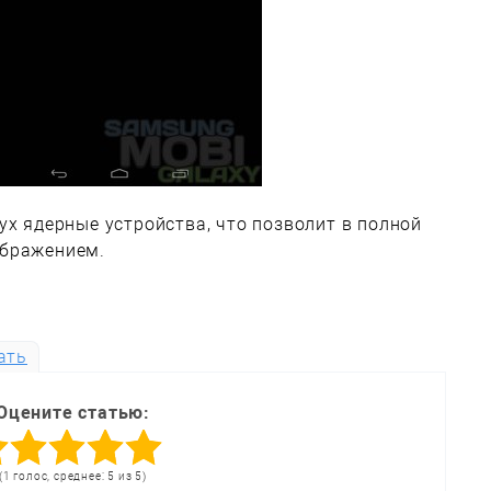
ух ядерные устройства, что позволит в полной
ображением.
ать
Оцените статью:
(1 голос, среднее: 5 из 5)