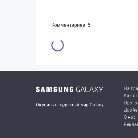
Комментариев: 5
На гл
Как с
Прогр
Окунись в чудесный мир Galaxy
Драй
О нас
Рекла