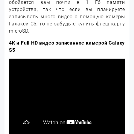
обойдется вам почти в 1 Гб памяти
устройства, так что если вы планируете
записывать много видео с помощью камеры
Галакси С5, то не забудьте купить флеш карту
microSD.
4К и
Full
HD видео записанное камерой
Galaxy
S5