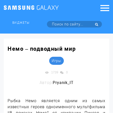
ВИДЖЕТЫ
Немо – подводный мир
Игры
1739
0
Автор:
Pryanik_IT
Рыбка Немо является одним из самых
известных героев одноименного мультфильма
“В поисках Немо” от компании Пиксар и