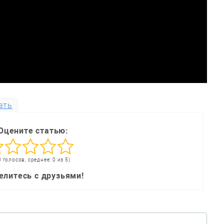
ать
Оцените статью:
0 голосов, среднее: 0 из 5)
елитесь с друзьями!