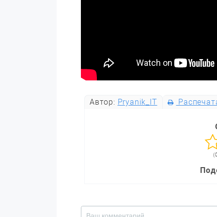
Автор:
Pryanik_IT
Распечат
(
Под