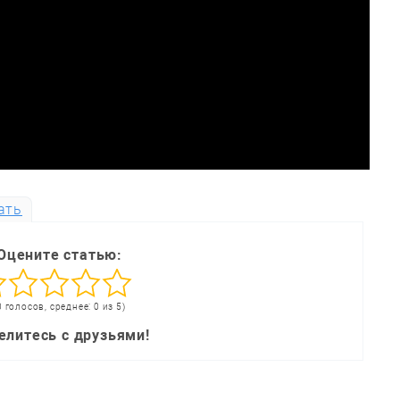
ать
Оцените статью:
0 голосов, среднее: 0 из 5)
елитесь с друзьями!