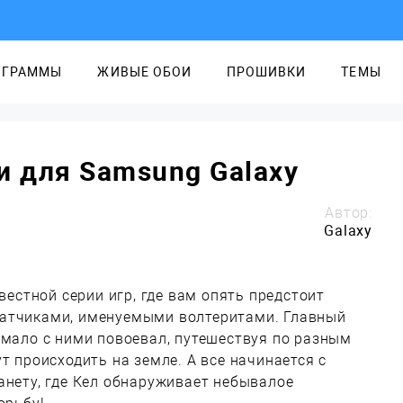
ОГРАММЫ
ЖИВЫЕ ОБОИ
ПРОШИВКИ
ТЕМЫ
 и для Samsung Galaxy
Автор:
Galaxy
вестной серии игр, где вам опять предстоит
ватчиками, именуемыми волтеритами. Главный
емало с ними повоевал, путешествуя по разным
т происходить на земле. А все начинается с
анету, где Кел обнаруживает небывалое