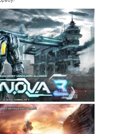
орьбу!