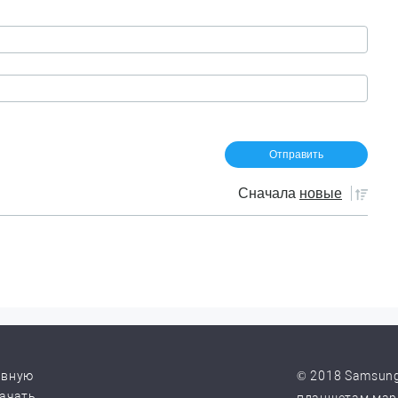
Сначала
новые
авную
© 2018 Samsung
качать