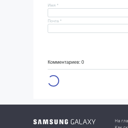
Имя
*
Почта
*
Комментариев: 0
На гл
Как с