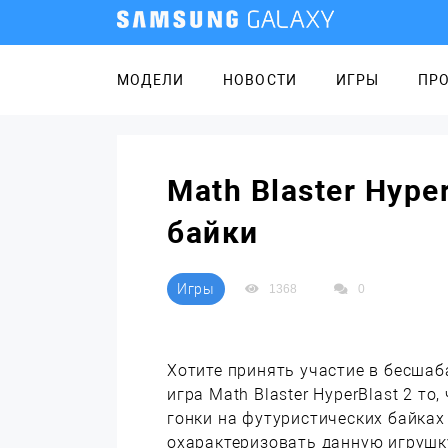
МОДЕЛИ
НОВОСТИ
ИГРЫ
ПР
Math Blaster Hype
байки
Игры
1368
0
Хотите принять участие в бесшаб
игра Math Blaster HyperBlast 2 т
гонки на футуристических байках
охарактеризовать данную игрушк