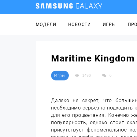
МОДЕЛИ
НОВОСТИ
ИГРЫ
ПР
Maritime Kingdom
Игры
1496
0
Далеко не секрет, что большин
необходимо серьезно подходить к
для его процветания.
Конечно же
популярность, однако стоит ска
присутствует феноменальное ко