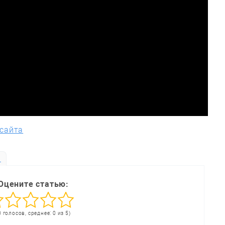
 сайта
ь
Оцените статью:
0 голосов, среднее: 0 из 5)