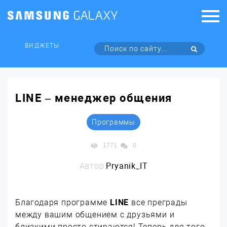
ВИДЖЕТЫ
LINE – менеджер общения
Программы
1771
0
Автор:
Pryanik_IT
Благодаря программе
LINE
все преграды
между вашим общением с друзьями и
близкими просто стираются! Теперь для того