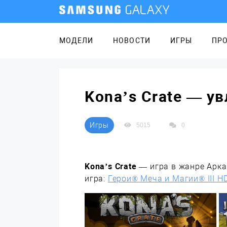
МОДЕЛИ
НОВОСТИ
ИГРЫ
ПР
Kona’s Crate — у
Игры
5015
0
Kona’s Crate
— игра в жанре Аркад
игра:
Герои® Меча и Магии® III H