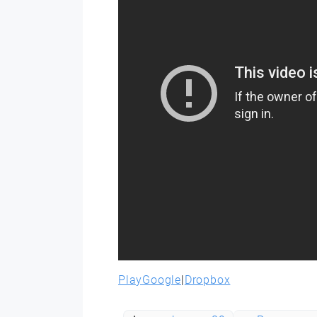
PlayGoogle
|
Dropbox