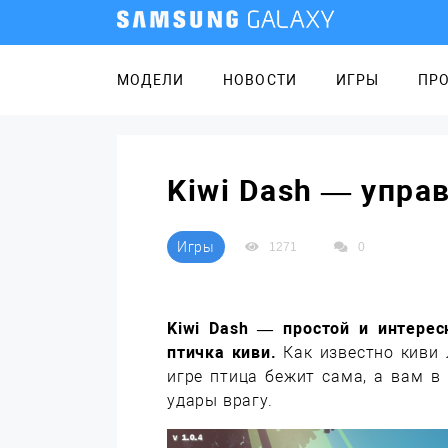
МОДЕЛИ
НОВОСТИ
ИГРЫ
ПР
Kiwi Dash — упра
Игры
1271
0
Kiwi Dash — простой и интерес
птичка киви.
Как известно киви л
игре птица бежит сама, а вам 
удары врагу.