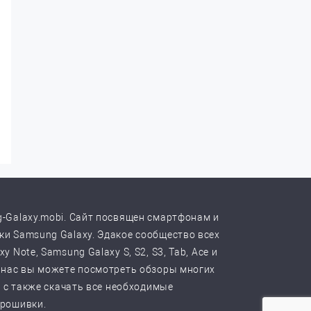
-Galaxy.mobi. Сайт посвящен смартфонам и
и Samsung Galaxy. Эдакое сообщество всех
y Note, Samsung Galaxy S, S2, S3, Tab, Ace и
 нас вы можете посмотреть обзоры многих
, с также скачать все необходимые
прошивки.