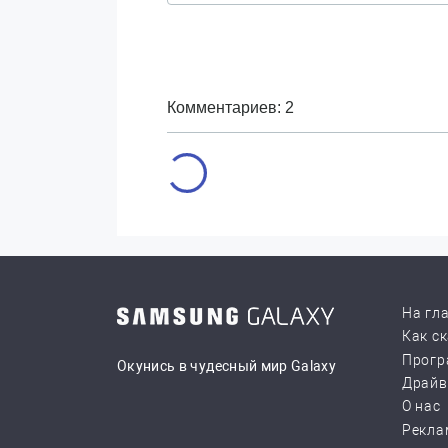
Комментариев: 2
На гл
Как с
Прогр
Окунись в чудесный мир Galaxy
Драй
О нас
Рекла