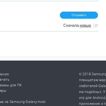
Сначала
новые
авную
© 2018 Samsung
качать
планшетам марк
аммы для ПК
любителей Galax
веры
им подобных. У
игр для Android
ма на Samsung-Galaxy.mobi
приложения и 