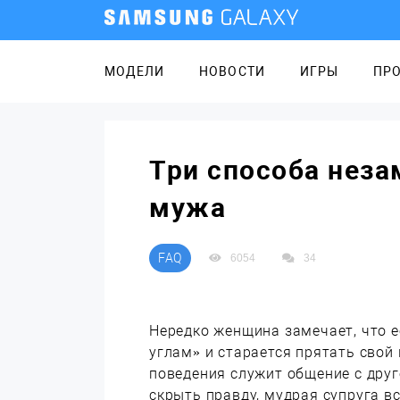
МОДЕЛИ
НОВОСТИ
ИГРЫ
ПР
Три способа неза
мужа
FAQ
6054
34
Нередко женщина замечает, что е
углам» и старается прятать свой
поведения служит общение с дру
скрыть правду, мудрая супруга вс