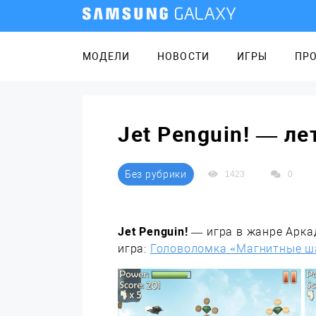
МОДЕЛИ
НОВОСТИ
ИГРЫ
ПР
Jet Penguin! — л
Без рубрики
1423
0
Jet Penguin!
— игра в жанре Аркад
игра:
Головоломка «Магнитные ш