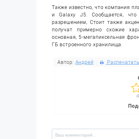
Также известно, что компания п
и Galaxy J5. Сообщается, чт
разрешением, Стоит также акце
получат примерно схожие хара
основная, 5-мегапиксельная фрон
ГБ встроенного хранилища.
Автор:
Андрей
Распечатат
(
Под