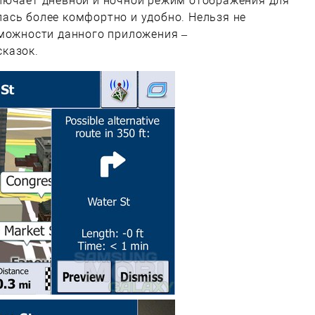
лючает дневной и ночной режим отображения для
ась более комфортно и удобно. Нельзя не
зможности данного приложения –
казок.