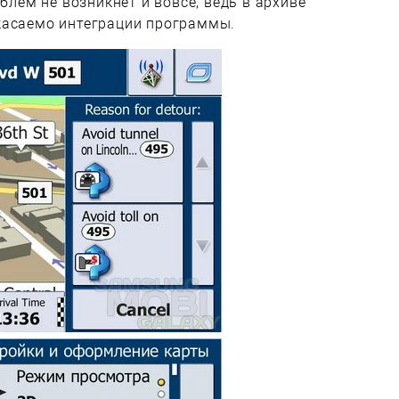
облем не возникнет и вовсе, ведь в архиве
касаемо интеграции программы.