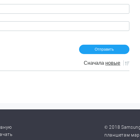
Сначала
новые
авную
© 2018 Samsung
качать
планшетам марк