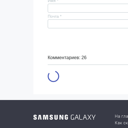
Имя
*
Почта
*
Комментариев: 26
На гл
Как с