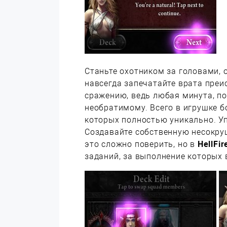
Станьте охотником за головами, о
навсегда запечатайте врата преис
сражению, ведь любая минута, п
необратимому. Всего в игрушке б
которых полностью уникально. У
Создавайте собственную несокру
это сложно поверить, но в
HellFir
заданий, за выполнение которых 