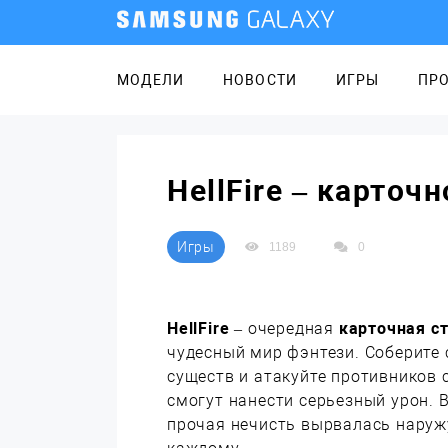
МОДЕЛИ
НОВОСТИ
ИГРЫ
ПР
HellFire – карточ
Игры
1189
0
HellFire
– очередная
карточная с
чудесный мир фэнтези. Соберите
существ и атакуйте противников
смогут нанести серьезный урон. 
прочая нечисть вырвалась наружу