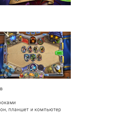
ев
роками
он, планшет и компьютер