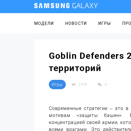
МОДЕЛИ
НОВОСТИ
ИГРЫ
ПР
Goblin Defenders 
территорий
Игры
1479
0
Современные стратегии – это в
мотивам «защиты башен». В
концентрацией своей армии, кот
всеми врагами. Это действител