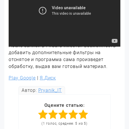
После записи в FxGuru имеется возможность
добавить дополнительные фильтры на
отснятое и программа сама произведет
обработку, выдав вам готовый материал.
Play Google
|
Я.Диск
Автор:
Pryanik_IT
Оцените статью:
(1 голос, среднее: 5 из 5)