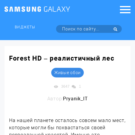
ВИДЖЕТЫ
Forest HD – реалистичный лес
Живые обои
3647
1
Автор:
Pryanik_IT
На нашей планете осталось совсем мало мест,
которые могли бы похвастаться своей
первозданной красотой. Именно это