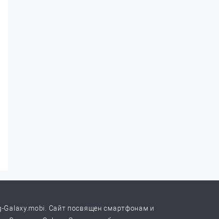
-Galaxy.mobi. Сайт посвящен смартфонам и