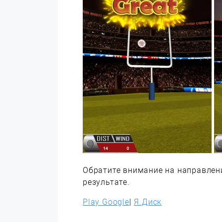
Обратите внимание на направлени
результате.
Play Google
|
Я.Диск