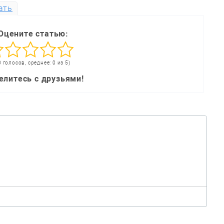
ать
Оцените статью:
0 голосов, среднее: 0 из 5)
елитесь с друзьями!