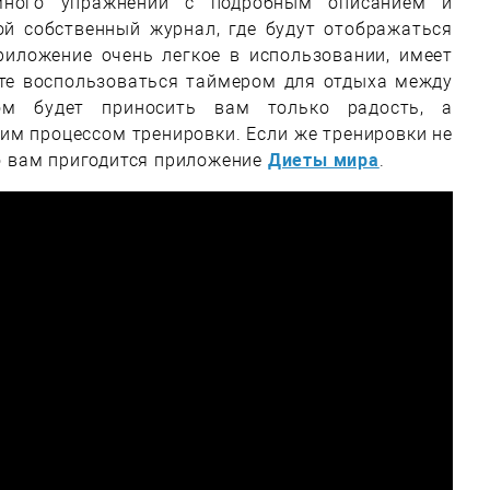
ного упражнений с подробным описанием и
ой собственный журнал, где будут отображаться
риложение очень легкое в использовании, имеет
те воспользоваться таймером для отдыха между
ом будет приносить вам только радость, а
им процессом тренировки. Если же тренировки не
то вам пригодится приложение
Диеты мира
.