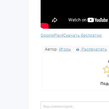
GooglePlay
|
Скачать бесплатно
Автор:
Игорь
Распечатать
(
Под