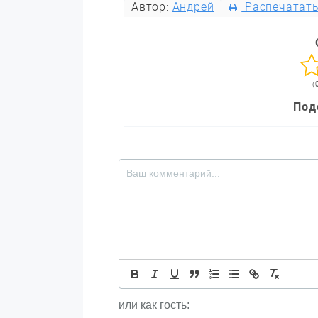
Автор:
Андрей
Распечатат
(
Под
или как гость: