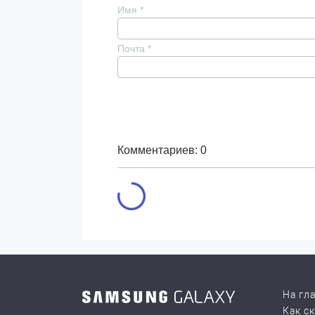
Имя
*
Почта
*
Комментариев: 0
На гл
Как с