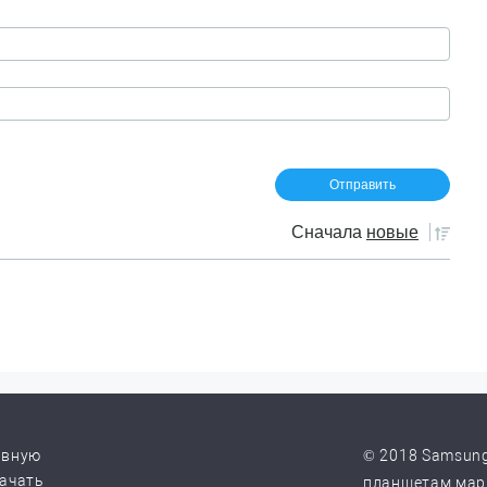
Сначала
новые
авную
© 2018 Samsung
качать
планшетам марк