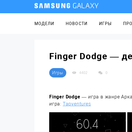
МОДЕЛИ
НОВОСТИ
ИГРЫ
ПР
Finger Dodge — д
Игры
4402
0
Finger Dodge
— игра в жанре Арка
игра:
Tapventures