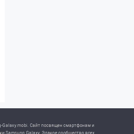
-Galaxy.mobi. Сайт посвящен смартфонам и
и Samsung Galaxy. Эдакое сообщество всех