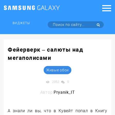
ВИДЖЕТЫ
Фейерверк – салюты над
мегаполисами
Живые обои
2052
0
Автор:
Pryanik_IT
А знали ли вы, что в Кувейт попал в Книгу