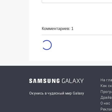
Комментариев: 1
На гл
Как с
Прогр
Окунись в чудесный мир Galaxy
Драй
О нас
Рекла