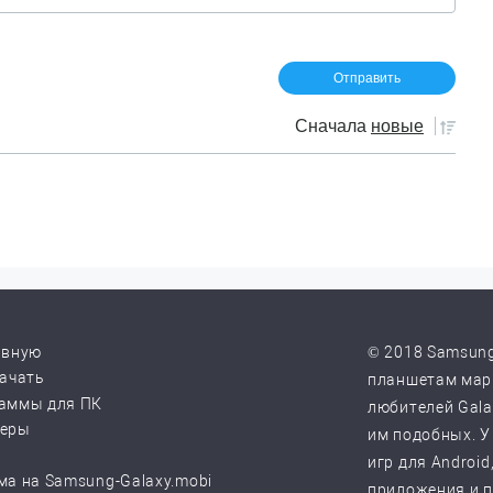
Сначала
новые
авную
© 2018 Samsung
качать
планшетам марк
аммы для ПК
любителей Galax
веры
им подобных. У
игр для Android
ма на Samsung-Galaxy.mobi
приложения и 