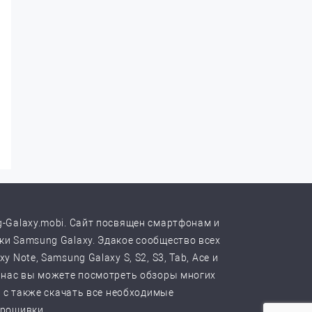
-Galaxy.mobi. Сайт посвящен смартфонам и
и Samsung Galaxy. Эдакое сообщество всех
y Note, Samsung Galaxy S, S2, S3, Tab, Ace и
 нас вы можете посмотреть обзоры многих
, с также скачать все необходимые
прошивки.