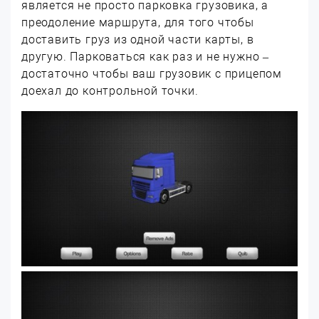
является не просто парковка грузовика, а
преодоление маршрута, для того чтобы
доставить груз из одной части карты, в
другую. Парковаться как раз и не нужно –
достаточно чтобы ваш грузовик с прицепом
доехал до контрольной точки.