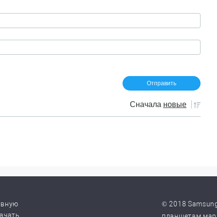
Сначала
новые
авную
© 2018 Samsung
качать
планшетам марк