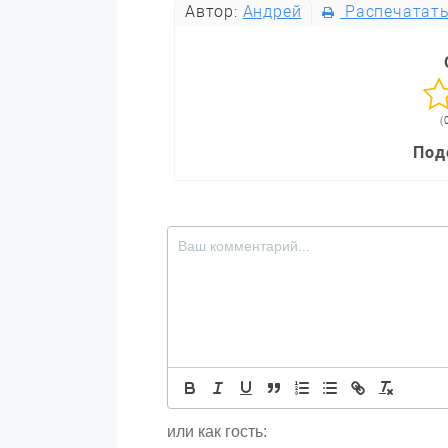
Автор:
Андрей
Распечатат
(
Под
или как гость: