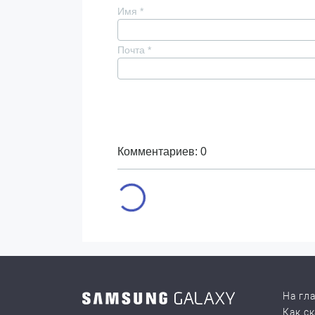
Имя
*
Почта
*
Комментариев: 0
На гл
Как с