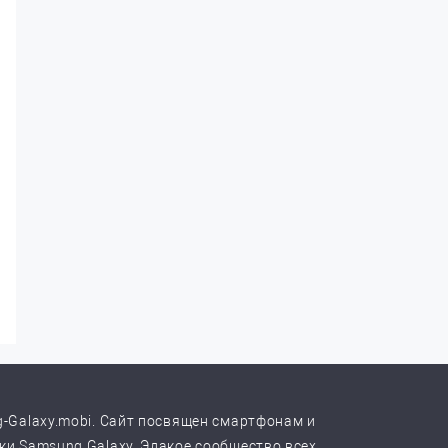
-Galaxy.mobi. Сайт посвящен смартфонам и
и Samsung Galaxy. Эдакое сообщество всех