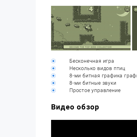
Бесконечная игра
Несколько видов птиц
8-ми битная графика граф
8-ми битные звуки
Простое управление
Видео обзор