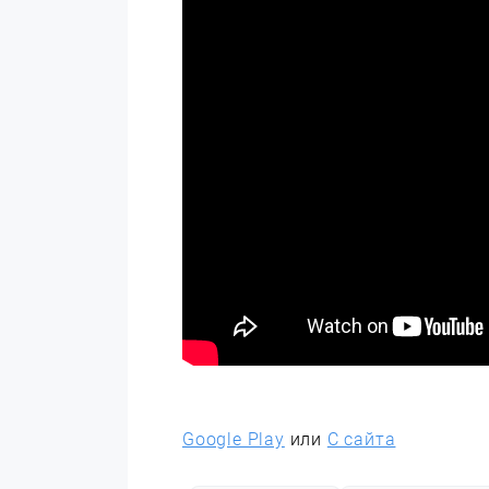
Google Play
или
С сайта