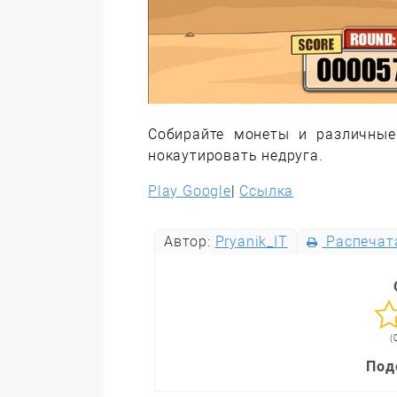
Собирайте монеты и различны
нокаутировать недруга.
Play Google
|
Ссылка
Автор:
Pryanik_IT
Распечат
(
Под