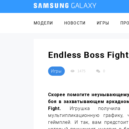
МОДЕЛИ
НОВОСТИ
ИГРЫ
ПР
Endless Boss Figh
Игры
1475
0
Скорее помогите неунывающему 
боя в захватывающем аркадном
Fight.
Игрушка получила
мультипликационную графику,
геймплей. И так, вам предстои