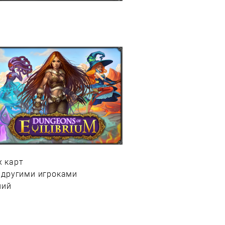
 карт
 другими игроками
ний