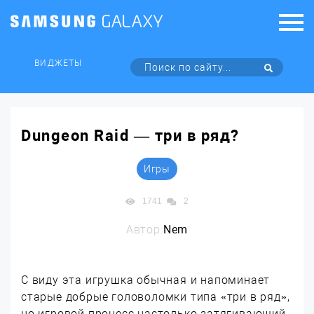
ВИДЖЕТЫ
Dungeon Raid — три в ряд?
Игры
1741
2
Автор:
Nem
С виду эта игрушка обычная и напоминает
старые добрые головоломки типа «три в ряд»,
но игровой процесс настолько затягивающий,