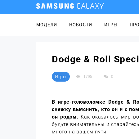
МОДЕЛИ
НОВОСТИ
ИГРЫ
ПР
Dodge & Roll Spe
Игры
1795
0
В игре-головоломке Dodge & Ro
снежку выяснить, кто он и с по
он родом.
Как оказалось мир вок
будьте внимательны и старайтесь
много на вашем пути.