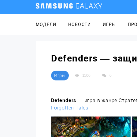
МОДЕЛИ
НОВОСТИ
ИГРЫ
ПР
Defenders — защ
Игры
1100
0
Defenders
— игра в жанре Стратег
Forgotten Tales